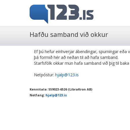
Hafðu samband við okkur
Ef þú hefur einhverjar ábendingar, spurningar eða 
þá formið hér að neðan til að hafa samband.
Starfsfólk okkar mun hafa samband við þig til baka e
Netpóstur:
hjalp@123.is
Kennitala: 559023-6526 (LibraKron AB)
Netfang:
hjalp@123.is