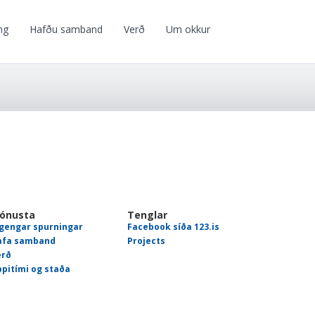
ng
Hafðu samband
Verð
Um okkur
jónusta
Tenglar
gengar spurningar
Facebook síða 123.is
afa samband
Projects
erð
pitími og staða