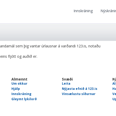
Innskráning
Nýskráni
vandamál sem þig vantar úrlausnar á varðandi 123.is, notaðu
ins fljótt og auðið er.
Almennt
Svæði
Þ
Um okkur
Leita
Al
Hjálp
Nýjasta efnið á 123.is
H
Innskráning
Vinsælustu síðurnar
V
Gleymt lykilorð
Up