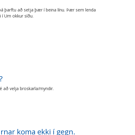
i þá þarftu að setja þær í beina línu. Þær sem lenda
i í Um okkur síðu.
?
 að velja broskarla/myndir.
arnar koma ekki í gegn.