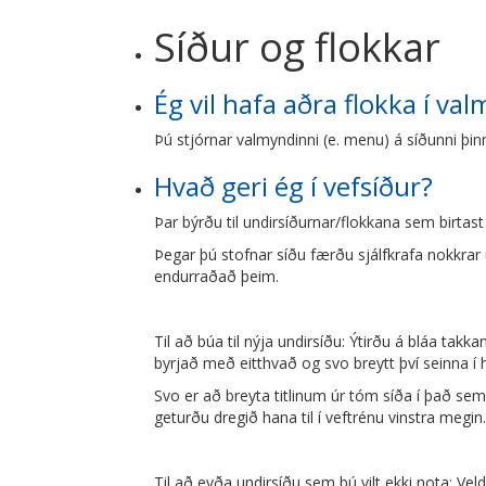
Síður og flokkar
Ég vil hafa aðra flokka í va
Þú stjórnar valmyndinni (e. menu) á síðunni þin
Hvað geri ég í vefsíður?
Þar býrðu til undirsíðurnar/flokkana sem birtast 
Þegar þú stofnar síðu færðu sjálfkrafa nokkrar 
endurraðað þeim.
Til að búa til nýja undirsíðu: Ýtirðu á bláa takka
byrjað með eitthvað og svo breytt því seinna í
Svo er að breyta titlinum úr tóm síða í það sem 
geturðu dregið hana til í veftrénu vinstra megin
Til að eyða undirsíðu sem þú vilt ekki nota: Vel