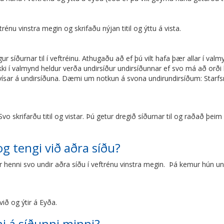
trénu vinstra megin og skrifaðu nýjan titil og ýttu á vista.
r síðurnar til í veftréinu. Athugaðu að ef þú vilt hafa þær allar í valm
ki í valmynd heldur verða undirsíður undirsíðunnar ef svo má að orði 
 vísar á undirsíðuna. Dæmi um notkun á svona undirundirsíðum: Starfs
 Svo skrifarðu titil og vistar. Þú getur dregið síðurnar til og raðað þei
og tengi við aðra síðu?
r henni svo undir aðra síðu í veftrénu vinstra megin. Þá kemur hún und
við og ýtir á Eyða.
i á síðunni minni?