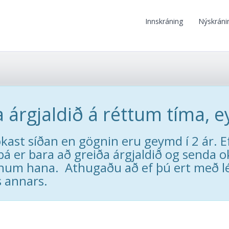
Innskráning
Nýskráni
 árgjaldið á réttum tíma, e
lokast síðan en gögnin eru geymd í 2 ár. Ef
þá er bara að greiða árgjaldið og senda 
num hana. Athugaðu að ef þú ert með lén
s annars.