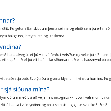
unnar?
 útlit. Þú getur alltaf skipt um þema seinna og efnið sem þú ert með 
reyta bakgrunni, breyta letri og litaskema.
myndina?
kið hana alveg út ef þú vilt. Þá ferðu í Vefsíður og velur þá síðu se
ta. Athugaðu að ef þú vilt hafa allar síðurnar með eins hausmynd þá þar
t staðsetja það. Svo ýtirðu á græna blýantinn í vinstra horninu. Þú 
ir sjá síðuna mína?
t fyrir öðrum með því að velja new incognito window í vafranum þínum o
 ýtt á hætta í valmyndinni og þá útskráistu og getur svo skoðað síðun