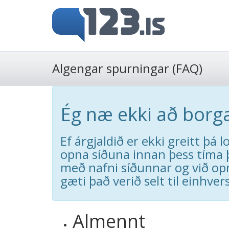
Algengar spurningar (FAQ)
Ég næ ekki að borga
Ef árgjaldið er ekki greitt þá 
opna síðuna innan þess tíma 
með nafni síðunnar og við op
gæti það verið selt til einhver
Almennt