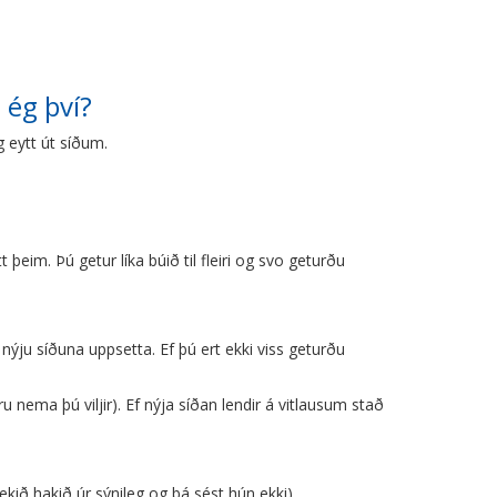
 ég því?
g eytt út síðum.
eim. Þú getur líka búið til fleiri og svo geturðu
fa nýju síðuna uppsetta. Ef þú ert ekki viss geturðu
u nema þú viljir). Ef nýja síðan lendir á vitlausum stað
ekið hakið úr sýnileg og þá sést hún ekki).