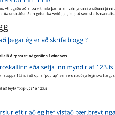
éinu. Athugaðu að ef þú vilt hafa þær allar í valmyndinni á síðunni þinn
erða undirsíður. Sem getur líka verið gagnlegt td sem starfsmannalist
gg
að þegar ég er að skrifa blogg ?
ýtileið á "paste" aðgerðina í windows.
broskallinn eða setja inn myndir af 123.is 
ir stoppa 123.is í að opna "pop-up" sem eru nauðsynlegir svo hægt sé
l að leyfa "pop-ups" á 123.is .
rslur eftir að ég hef vistað þær,breyting