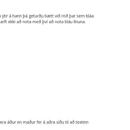
þú ýtir á hann þá geturðu bætt við röð þar sem bláa
þarft ekki að nota með því að nota bláu línuna.
ra áður en maður fer á aðra síðu til að textinn