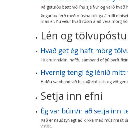
Þá geturðu bætt við línu sjálf/ur og valið hvað h
Þegar þú ferð með músina rólega á milli efnisein
línan er. Þú velur hvað röðin á að vera mörg hól
Lén og tölvupóstu
Hvað get ég haft mörg töl
10 eru innifalin, hafðu samband ef þú þarft fleiri
Hvernig tengi ég lénið mitt
Hafðu samband við
hjalp@einfalt.is
og við gerum
Setja inn efni
Ég var búin/n að setja inn t
Það er nauðsynlegt að klikka með músinni út úr 
vistist.