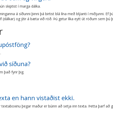
ún skiptist í marga dálka.
inganna á síðunni þinni þá birtist blá lína með blýanti í miðjunni. Ef 
f (dálkar) og ýtir á bæta við röð. Þú getur líka eytt út röðum sem þú 
r
vupóstföng?
.
 við síðuna?
 það fyrir þig.
exta en hann vistaðist ekki.
textaboxinu þegar maður er búinn að setja inn texta. Þetta þarf að ge