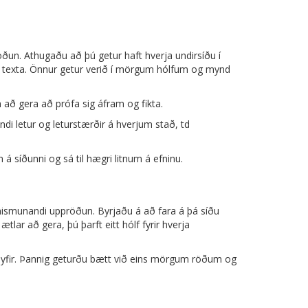
ðun. Athugaðu að þú getur haft hverja undirsíðu í
ð texta. Önnur getur verið í mörgum hólfum og mynd
m að gera að prófa sig áfram og fikta.
i letur og leturstærðir á hverjum stað, td
á síðunni og sá til hægri litnum á efninu.
 mismunandi uppröðun. Byrjaðu á að fara á þá síðu
ar að gera, þú þarft eitt hólf fyrir hverja
ni yfir. Þannig geturðu bætt við eins mörgum röðum og