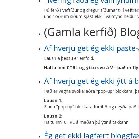
Þú ferð í vefsíður og dregur síðurnar til í veftr
undir öðrum síðum sjást ekki í valmynd heldur v
(Gamla kerfið) Blo
Af hverju get ég ekki paste-
Lausn á þessu er einföld.
Haltu inni CTRL og ýttu svo á V - það er fl
Af hverju get ég ekki ýtt á 
Það er vegna svokallaðra "pop-up" blokkara, þe
Lausn 1:
Finna "pop-up" blokkara forritið og neyða það ti
Lausn 2:
Haltu inni CTRL á meðan þú ýtir á takkann.
Ég get ekki lagfært bloggfæ