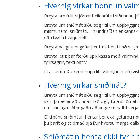
Hvernig virkar hönnun val
Breyta um útlit stjórnar heildarútliti síðunnar
Breyta um sniðmát síðu segir til um uppbygging
mismunandi sniðmáti. Ein undirsíðan er kannsk
eða texti í hverju hólfi.
Breyta bakgrunni gefur þér tækifæri til að setj
Breyta letri: þar færðu upp kassa með valmynd 
fyrirsagnir, texti osfrv.
Litaskema: Þá kemur upp litil valmynd með tvísk
Hvernig virkar sniðmát?
Breyta um sniðmát síðu segir til um uppbygging
sem þú ætlar að vinna með og ýttu á sniðmát í 
efniseiningu. Athugaðu að þú getur haft hverja
Ef tilbúnu sniðmátin hentar þér ekki geturðu n
þú þarft og stjórnað sjálf/ur hversu marga dál
Sniðmátin henta ekki fyrir 