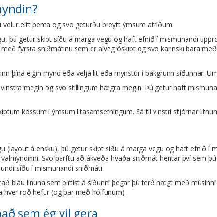
myndin?
, þú velur eitt þema og svo geturðu breytt ýmsum atriðum.
u, þú getur skipt síðu á marga vegu og haft efnið í mismunandi upprö
i með fyrsta sniðmátinu sem er alveg óskipt og svo kannski bara me
a inn þína eigin mynd eða velja lit eða mynstur í bakgrunn síðunnar. U
vinstra megin og svo stillingum hægra megin. Þú getur haft mismunand
iptum kössum í ýmsum litasamsetningum. Sá til vinstri stjórnar litnum 
u (layout á ensku), þú getur skipt síðu á marga vegu og haft efnið í
valmyndinni. Svo þarftu að ákveða hvaða sniðmát hentar því sem þú ætl
 undirsíðu í mismunandi sniðmáti.
otað bláu línuna sem birtist á síðunni þegar þú ferð hægt með músin
ka hver röð hefur (og þar með hólfunum).
það sem ég vil gera