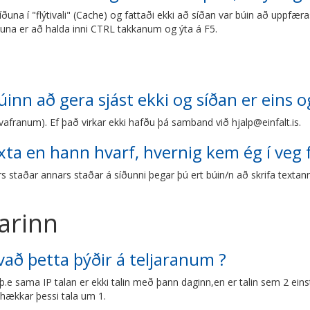
ðuna í "flýtivali" (Cache) og fattaði ekki að síðan var búin að uppfæra
íðuna er að halda inni CTRL takkanum og ýta á F5.
inn að gera sjást ekki og síðan er eins o
 vafranum). Ef það virkar ekki hafðu þá samband við
hjalp@einfalt.is
.
exta en hann hvarf, hvernig kem ég í veg 
 staðar annars staðar á síðunni þegar þú ert búin/n að skrifa textann 
jarinn
vað þetta þýðir á teljaranum ?
.e sama IP talan er ekki talin með þann daginn,en er talin sem 2 einsta
á hækkar þessi tala um 1.