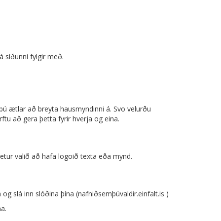
á síðunni fylgir með.
m þú ætlar að breyta hausmyndinni á. Svo velurðu
ftu að gera þetta fyrir hverja og eina.
getur valið að hafa logoið texta eða mynd.
g slá inn slóðina þína (nafniðsemþúvaldir.einfalt.is )
a.