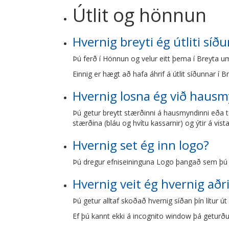
Útlit og hönnun
Hvernig breyti ég útliti síð
Þú ferð í Hönnun og velur eitt þema í Breyta um
Einnig er hægt að hafa áhrif á útlit síðunnar í B
Hvernig losna ég við haus
Þú getur breytt stærðinni á hausmyndinni eða te
stærðina (bláu og hvítu kassarnir) og ýtir á vis
Hvernig set ég inn logo?
Þú dregur efniseininguna Logo þangað sem þú vil
Hvernig veit ég hvernig aðr
Þú getur alltaf skoðað hvernig síðan þín lítur ú
Ef þú kannt ekki á incognito window þá geturðu