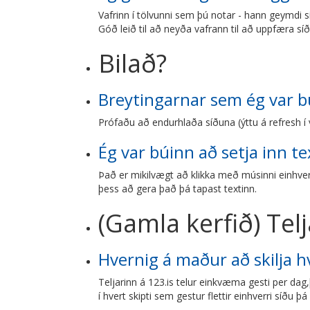
Vafrinn í tölvunni sem þú notar - hann geymdi sí
Góð leið til að neyða vafrann til að uppfæra s
Bilað?
Breytingarnar sem ég var bú
Prófaðu að endurhlaða síðuna (ýttu á refresh í
Ég var búinn að setja inn t
Það er mikilvægt að klikka með músinni einhvers
þess að gera það þá tapast textinn.
(Gamla kerfið) Tel
Hvernig á maður að skilja h
Teljarinn á 123.is telur einkvæma gesti per dag,þ
í hvert skipti sem gestur flettir einhverri síðu þ