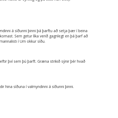
yndinni á síðunni þinni þá þarftu að setja þær í beina
komast. Sem getur líka verið gagnlegt en þá þarf að
mannalisti í Um okkur síðu.
m eftir því sem þú þarft. Græna strikið sýnir þér hvað
ir hina síðuna í valmyndinni á síðunni þinni.