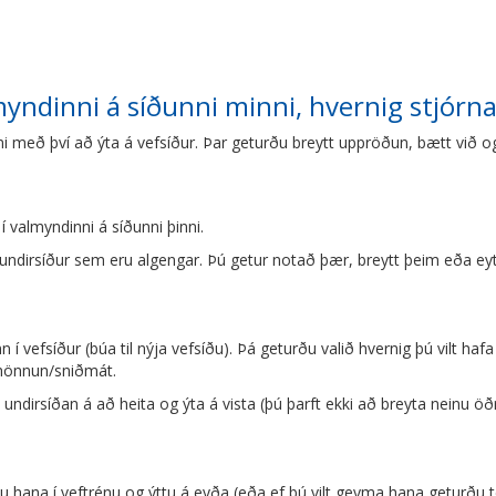
lmyndinni á síðunni minni, hvernig stjórna
ni með því að ýta á vefsíður. Þar geturðu breytt uppröðun, bætt við o
í valmyndinni á síðunni þinni.
undirsíður sem eru algengar. Þú getur notað þær, breytt þeim eða eytt þ
nn í vefsíður (búa til nýja vefsíðu). Þá geturðu valið hvernig þú vilt ha
 hönnun/sniðmát.
undirsíðan á að heita og ýta á vista (þú þarft ekki að breyta neinu öðr
.
du hana í veftrénu og ýttu á eyða (eða ef þú vilt geyma hana geturðu t