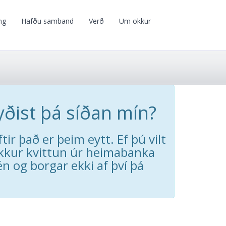
ng
Hafðu samband
Verð
Um okkur
yðist þá síðan mín?
tir það er þeim eytt. Ef þú vilt
okkur kvittun úr heimabanka
 og borgar ekki af því þá