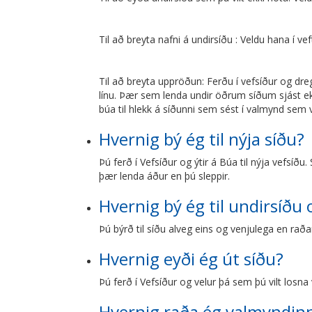
Til að breyta nafni á undirsíðu : Veldu hana í vef
Til að breyta uppröðun: Ferðu í vefsíður og dregu
línu. Þær sem lenda undir öðrum síðum sjást ek
búa til hlekk á síðunni sem sést í valmynd sem
Hvernig bý ég til nýja síðu?
Þú ferð í Vefsíður og ýtir á Búa til nýja vefsíðu.
þær lenda áður en þú sleppir.
Hvernig bý ég til undirsíðu 
Þú býrð til síðu alveg eins og venjulega en raða
Hvernig eyði ég út síðu?
Þú ferð í Vefsíður og velur þá sem þú vilt losna 
Hvernig raða ég valmyndinn