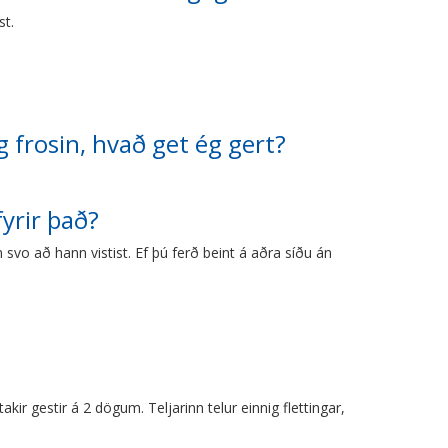
st.
g frosin, hvað get ég gert?
fyrir það?
svo að hann vistist. Ef þú ferð beint á aðra síðu án
kir gestir á 2 dögum. Teljarinn telur einnig flettingar,